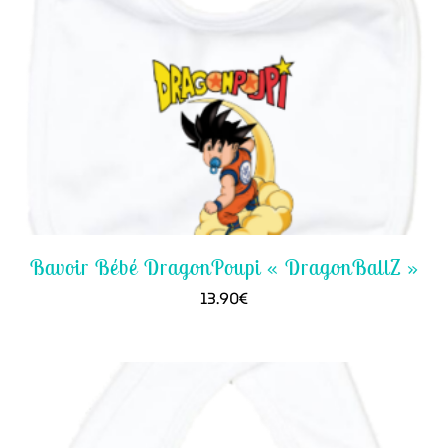
Bavoir Bébé DragonPoupi « DragonBallZ »
13.90
€