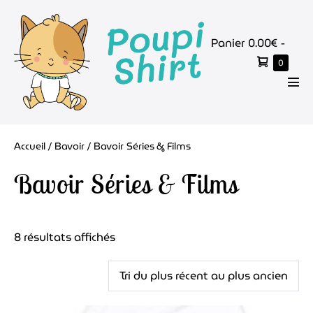
Aller
au
Panier
Panier
0.00€
-
contenu
d’achat
Élémen
0
dans
le
basc
panier
le
men
Accueil
/
Bavoir
/ Bavoir Séries & Films
Bavoir Séries & Films
8 résultats affichés