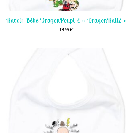
Bavoir Bébé DragonPoupi 2 « DragonBallZ »
13.90
€