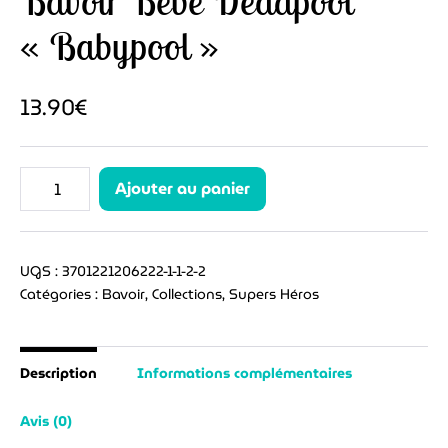
Bavoir Bébé Deadpool
« Babypool »
13.90
€
quantité
Ajouter au panier
de
Bavoir
Bébé
UGS :
3701221206222-1-1-2-2
Deadpool
Catégories :
Bavoir
,
Collections
,
Supers Héros
"Babypool"
Description
Informations complémentaires
Avis (0)