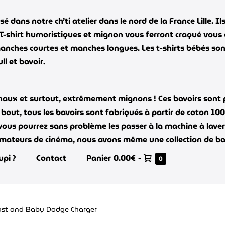
é dans notre ch’ti atelier dans le nord de la France Lille.
 T-shirt humoristiques et mignon vous ferront craqué vous
anches courtes et manches longues. Les t-shirts bébés son
l et bavoir.
inaux et surtout, extrêmement mignons ! Ces bavoirs sont 
t bout, tous les bavoirs sont fabriqués à partir de coton 1
 vous pourrez sans problème les passer à la machine à laver e
amateurs de cinéma, nous avons même une collection de bavo
Panier
upi ?
Contact
Panier
0.00€
-
Éléments
0
dans
d’achat
le
panier
ast and Baby Dodge Charger