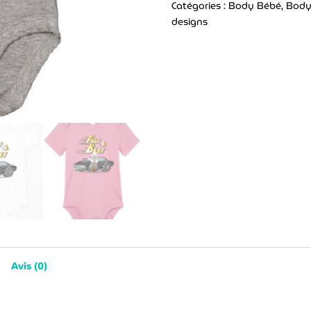
Fast
Catégories :
Body Bébé
,
Body
and
designs
Baby
Dodge
Charger
Avis (0)