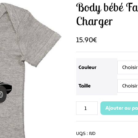
Body bébé F
Charger
15.90
€
Couleur
Taille
quantité
Ajouter au pa
de
Body
bébé
UGS :
ND