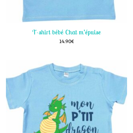
T-shirt bébé Chat m’épuise
14.90
€