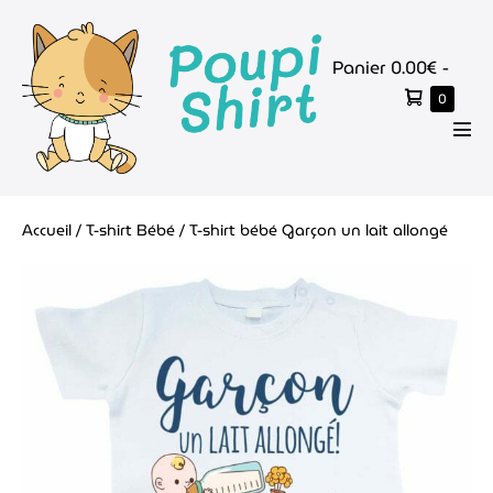
Aller
au
Panier
Panier
0.00€
-
contenu
d’achat
Élémen
0
dans
le
basc
panier
le
men
Accueil
/
T-shirt Bébé
/ T-shirt bébé Garçon un lait allongé