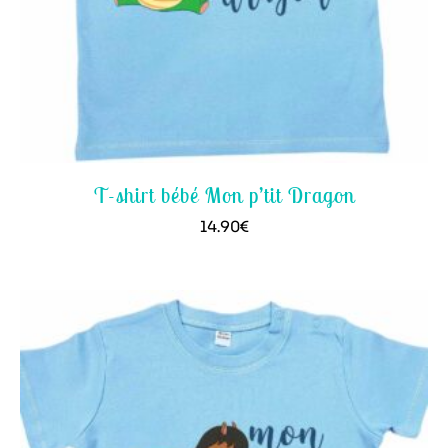
T-shirt bébé Mon p’tit Dragon
14.90
€